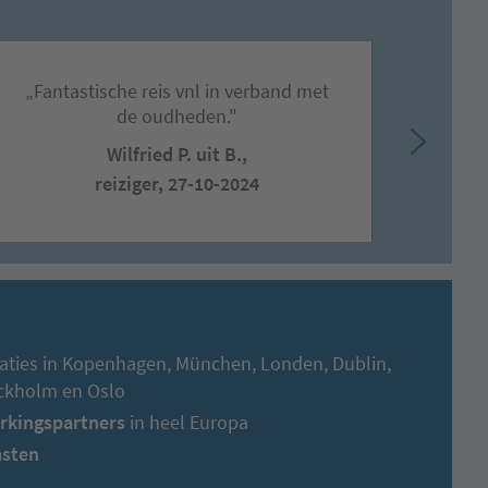
„Fantastische reis vnl in verband met
„C
de oudheden."
Wilfried P. uit B.,
A
reiziger, 27-10-2024
aties in Kopenhagen, München, Londen, Dublin,
ockholm en Oslo
rkingspartners
in heel Europa
asten