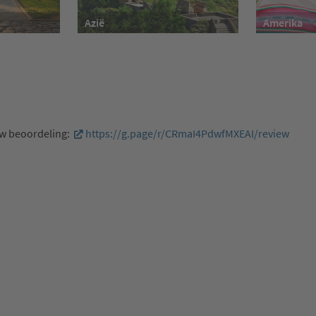
Azië
Amerika
uw beoordeling:
https://g.page/r/CRmaI4PdwfMXEAI/review