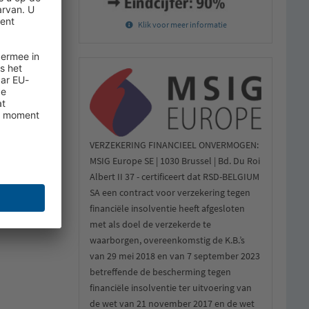
Klik voor meer informatie
VERZEKERING FINANCIEEL ONVERMOGEN:
MSIG Europe SE | 1030 Brussel | Bd. Du Roi
Albert II 37 - certificeert dat RSD-BELGIUM
SA een contract voor verzekering tegen
financiële insolventie heeft afgesloten
met als doel de verzekerde te
waarborgen, overeenkomstig de K.B.’s
van 29 mei 2018 en van 7 september 2023
betreffende de bescherming tegen
financiële insolventie ter uitvoering van
de wet van 21 november 2017 en de wet