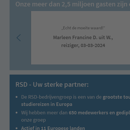
Onze meer dan 2,5 miljoen gasten zijn 
„Echt de moeite waard!“
Marleen Francine D. uit W.,
reiziger, 03-03-2024
RSD - Uw sterke partner:
De RSD-bedrijvengroep is een van de
grootste to
studiereizen in Europa
Wij hebben meer dan
650 medewerkers en gedipl
onze groep
Actief in 11 Europese landen