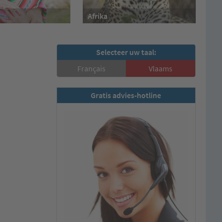
Afrika
Selecteer uw taal:
Français
Vlaams
Gratis advies-hotline