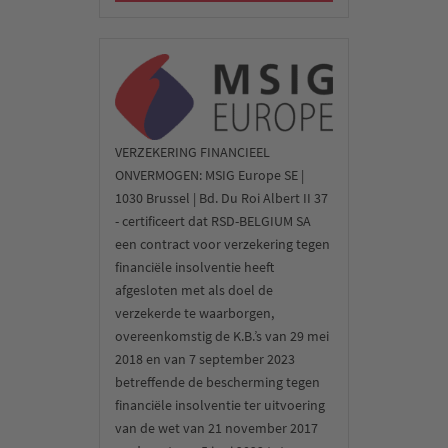
‘s Ochtends vertrekken we op een onvergetelijke optionele
VERZEKERING FINANCIEEL
excursie van een hele dag naar het adembenemende Ha
ONVERMOGEN: MSIG Europe SE |
Longbaai. Daar aangekomen gaan we aan boord van een boot
1030 Brussel | Bd. Du Roi Albert II 37
en varen we dit magische labyrint van tropische, torenhoge
- certificeert dat RSD-BELGIUM SA
rotseilanden in – wereldberoemd en een van de meest
een contract voor verzekering tegen
spectaculaire landschappen van Vietnam. Het is ook een
financiële insolventie heeft
UNESCO werelderfgoed van een klasse apart. Aan boord
afgesloten met als doel de
genieten we van een lunch met versgevangen zeevruchten.
verzekerde te waarborgen,
Tijdens de rondleiding door de mysterieuze grotten luisteren
overeenkomstig de K.B.’s van 29 mei
we naar de legendarische verhalen van de plaatselijke
2018 en van 7 september 2023
bevolking. Ze verzamelen herinneringen voor het leven.
betreffende de bescherming tegen
financiële insolventie ter uitvoering
5e dag:
van de wet van 21 november 2017
Kustplaats Hoi An (UNESCO werelderfgoed)