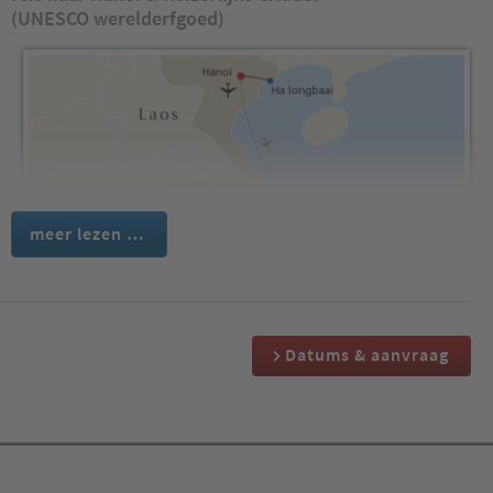
(UNESCO werelderfgoed)
meer lezen …
Datums & aanvraag
Comfortabele vlucht met Emirates naar Hanoi en aankomst op
dag 2. Onze vriendelijke Engelssprekende reisleider verwelkomt
ons op de luchthaven. Samen reizen we in een moderne bus