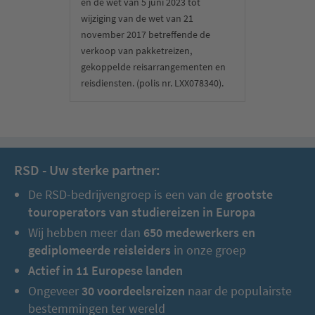
en de wet van 5 juni 2023 tot
wijziging van de wet van 21
november 2017 betreffende de
verkoop van pakketreizen,
gekoppelde reisarrangementen en
reisdiensten. (polis nr. LXX078340).
RSD - Uw sterke partner:
De RSD-bedrijvengroep is een van de
grootste
touroperators van studiereizen in Europa
Wij hebben meer dan
650 medewerkers en
gediplomeerde reisleiders
in onze groep
We gaan naar het vliegveld en vliegen naar Danang. Bij
Actief in 11 Europese landen
aankomst checken we in in ons moderne hotel in de buurt van
Hoi An, waar we de komende 4 nachten doorbrengen. Dan
Ongeveer
30 voordeelsreizen
naar de populairste
begint onze bewogen wandeling door het pittoreske oude
bestemmingen ter wereld