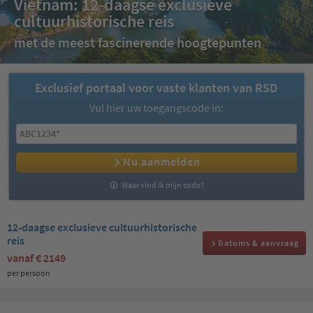
Vietnam: 12-daagse exclusieve
cultuurhistorische reis
met de meest fascinerende hoogtepunten
Exclusief portaal voor vaste klanten van RSD
Vul hier uw toegangscode in:
Nu aanmelden
Waar vind ik mijn code?
12-daagse exclusieve cultuurhistorische
reis
Datums & aanvraag
vanaf
€ 2149
per persoon