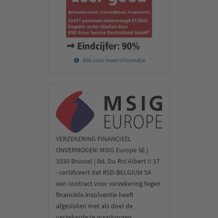
en de Therme. Aan het einde van de bewogen dag gaan we naar
het nabijgelegen St-Barnabas Klooster (toegang inbegrepen) en
zien we de sarcofaag van de heilige Barnabas, de apostel,
martelaar en nationale heilige van Cyprus.
3e dag:
Klik voor meer informatie
Klooster St-Andreas, Golden Beach & Kerk Agios
Afksentios
VERZEKERING FINANCIEEL
ONVERMOGEN: MSIG Europe SE |
1030 Brussel | Bd. Du Roi Albert II 37
- certificeert dat RSD-BELGIUM SA
een contract voor verzekering tegen
financiële insolventie heeft
afgesloten met als doel de
verzekerde te waarborgen,