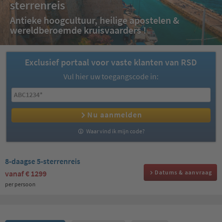
sterrenreis
Antieke hoogcultuur, heilige apostelen &
wereldberoemde kruisvaarders !
Exclusief portaal voor vaste klanten van RSD
Vul hier uw toegangscode in:
Nu aanmelden
Waar vind ik mijn code?
8-daagse 5-sterrenreis
vanaf
€ 1299
Datums & aanvraag
per persoon