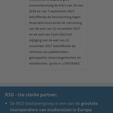
overeenkomstig de K.B.’s van 29 mei
2018 en van 7 september 2023
betreffende de bescherming tegen
financiële insolventie ter uitvoering
Vandaag gaan we met een panoramarit op weg naar het
van de wet van 21 november 2017
ongerepte deel van Noord-Cyprus, richting Karpaz. Eerst komen
en de wet van 5 juni 2023 tot
we voorbij aan het schilderachtige vissersdorpje Dipkarpaz en
wijziging van de wet van 21
rijden dan door naar het fascinerende Klooster St-Andreas
november 2017 betreffende de
(toegang inbegrepen). Dit werd toegewijd aan de Apostel
Andreas en geldt als een van de belangrijkste
verkoop van pakketreizen,
bedevaartplaatsen van het eiland. Daarna komen we aan bij de
gekoppelde reisarrangementen en
Golden Beach, vast en zeker het mooiste strand van Cyprus. Met
reisdiensten. (polis nr. LXX078340).
een beetje geluk zien we hier tijdens een rustige wandeling de
sporen van de bekende zeeschildpad ‘Caretta Caretta’ in het
zand. Als bekroning van de dag brengen we een bezoek aan de
Kerk Agios Afksentios in Büyükkonok (toegang inbegrepen).
Deze kerk werd gerestaureerd met een cultuurproject van de
RSD - Uw sterke partner:
EU.
De RSD-bedrijvengroep is een van de
grootste
4e dag:
touroperators van studiereizen in Europa