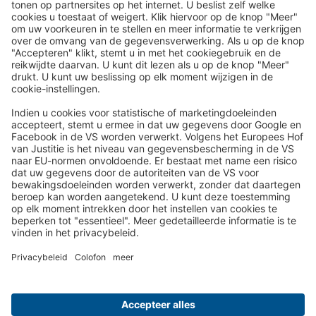
Reispost per e-mail nieuwsbrief:
Wij sturen u in de toekomst graag onze mooiste reizen per e-
mail toe!
Schrijf je nu in!
Over ons
Uw voordelen
Contact
Colofon
Privacy- en Cookiebeleid
Cookie-instellingen
ARV