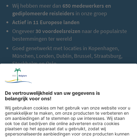
Wij hebben meer dan
650 medewerkers en
gediplomeerde reisleiders
in onze groep
Actief in 11 Europese landen
Ongeveer
30 voordeelsreizen
naar de populairste
bestemmingen ter wereld
Goed genetwerkt met locaties in Kopenhagen,
München, Londen, Dublin, Brussel, Straatsburg,
Stockholm en Oslo
Meer dan
2.000 samenwerkingspartners
in heel
Europa
Tot nu toe:
2,5 miljoen gasten