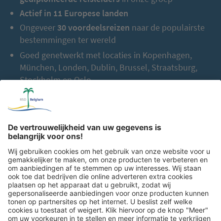
Actief in 11 Europese landen
Ongeveer
30 voordeelsreizen
naar de populairste
bestemmingen ter wereld
Goed genetwerkt met locaties in Kopenhagen,
München, Londen, Dublin, Brussel, Straatsburg,
Stockholm en Oslo
Meer dan
2.000 samenwerkingspartners
in heel
Europa
Tot nu toe:
2,5 miljoen gasten