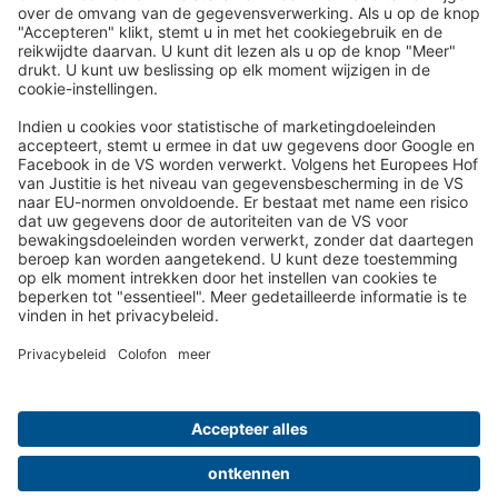
Uitstekend
Reispost per e-mail nieuwsbrief:
Wij sturen u in de toekomst graag onze mooiste reizen per e-
mail toe!
Schrijf je nu in!
Over ons
Uw voordelen
Contact
Colofon
Privacy- en Cookiebeleid
Cookie-instellingen
ARV
Luchthaven
Reisverzekering
Reis betalen