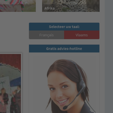
Afrika
Selecteer uw taal:
Français
Vlaams
Gratis advies-hotline