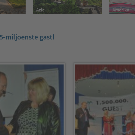
Azië
Amerika
5-miljoenste gast!