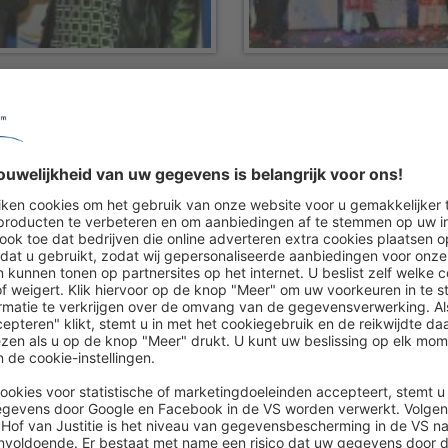
rgeten. Zij kon tijdens deze week niet alleen genieten van dit fasci
jke hoogtepunten: Nicosia – de hoofdstad tussen twee werelden – met
oster Barnabas en vooral de havenstad Kyrenia met zijn klassieke
ijzondere eer ten deel. Zij werd gehuldigd als 1,5-miljoenste gast i
r een heel bijzondere reisverrassing. Haar jubileumprijs was een lu
nbegrepen vluchten, complete eersteklas maaltijden en adembenem
panje, de Egeïsche Zee, Marokko en ten slotte Cyprus. “Elke reis wa
 aardige reisbegeleider en natuurlijk de prijs-prestatieverhouding 
 Verenigde Arabische Emiraten wilde ik altijd al een keer zien!”