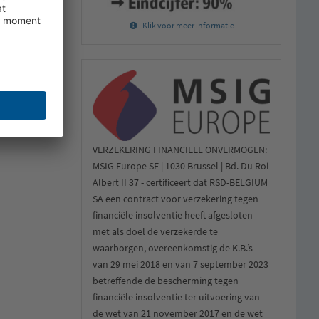
Klik voor meer informatie
VERZEKERING FINANCIEEL ONVERMOGEN:
MSIG Europe SE | 1030 Brussel | Bd. Du Roi
Albert II 37 - certificeert dat RSD-BELGIUM
SA een contract voor verzekering tegen
financiële insolventie heeft afgesloten
met als doel de verzekerde te
waarborgen, overeenkomstig de K.B.’s
van 29 mei 2018 en van 7 september 2023
betreffende de bescherming tegen
financiële insolventie ter uitvoering van
de wet van 21 november 2017 en de wet