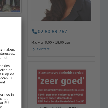
nerende eiland
 zijn stille
02 80 89 767
Ma. – vr. 9:00 – 18:00 uur
n de 8-jarige
Contact
xe reis voor
ende
s op zich een
zijn niet te