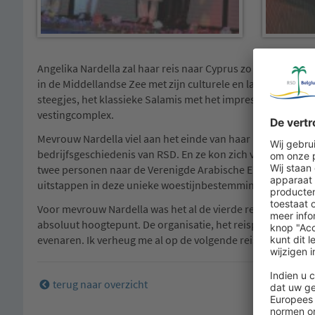
Angelika Nardella zal haar reis naar Cyprus zo gauw niet ve
in de Middellandse Zee met zijn culturele en landschappeli
steegjes, het klassieke Salamis met het impressionante klo
vestingcomplex.
Mevrouw Nardella viel aan het einde van haar reis een heel b
bedrijfsgeschiedenis van RSD. En ze kon zich verheugen ove
twee personen naar de Verenigde Arabische Emiraten – i
uitstappen in deze unieke woestijnbestemming.
Voor mevrouw Nardella was het al de vierde reis met RSD: S
absoluut hoogtepunt. De organisatie, het reisprogramma, de
evenaren. Ik verheug me al op de volgende reis. Dubai en de
terug naar overzicht