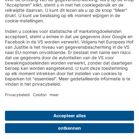
Reispost per e-mail nieuwsbrief:
Wij sturen u in de toekomst graag onze mooiste reizen per e-
mail toe!
Schrijf je nu in!
Over ons
Uw voordelen
Contact
Colofon
Privacy- en Cookiebeleid
Cookie-instellingen
ARV
Luchthaven
Reisverzekering
Reis betalen