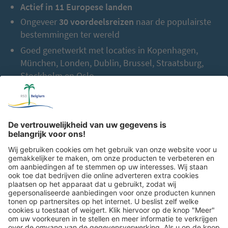
Actief in 11 Europese landen
Ongeveer
30 voordeelsreizen
naar de populairste
bestemmingen ter wereld
Goed genetwerkt met locaties in Kopenhagen,
München, Londen, Dublin, Brussel, Straatsburg,
Stockholm en Oslo
Meer dan
2.000 samenwerkingspartners
in heel
Europa
Tot nu toe:
2,5 miljoen gasten