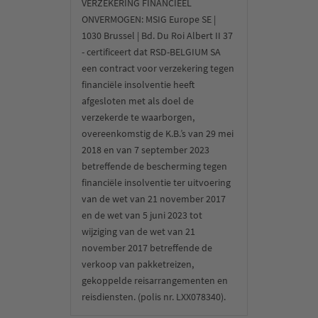
VERZEKERING FINANCIEEL
ONVERMOGEN: MSIG Europe SE |
1030 Brussel | Bd. Du Roi Albert II 37
- certificeert dat RSD-BELGIUM SA
een contract voor verzekering tegen
financiële insolventie heeft
afgesloten met als doel de
verzekerde te waarborgen,
overeenkomstig de K.B.’s van 29 mei
2018 en van 7 september 2023
betreffende de bescherming tegen
financiële insolventie ter uitvoering
van de wet van 21 november 2017
en de wet van 5 juni 2023 tot
wijziging van de wet van 21
november 2017 betreffende de
verkoop van pakketreizen,
gekoppelde reisarrangementen en
reisdiensten. (polis nr. LXX078340).