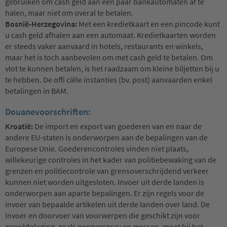
gebruiken om cash geld aan een paar bankautomaten af te
halen, maar niet om overal te betalen.
Bosnië-Herzegovina:
Met een kredietkaart en een pincode kunt
u cash geld afhalen aan een automaat. Kredietkaarten worden
er steeds vaker aanvaard in hotels, restaurants en winkels,
maar het is toch aanbevolen om met cash geld te betalen. Om
vlot te kunnen betalen, is het raadzaam om kleine biljetten bij u
te hebben. De offi ciële instanties (bv. post) aanvaarden enkel
betalingen in BAM.
Douanevoorschriften:
Kroatië:
De import en export van goederen van en naar de
andere EU-staten is onderworpen aan de bepalingen van de
Europese Unie. Goederencontroles vinden niet plaats,
willekeurige controles in het kader van politiebewaking van de
grenzen en politiecontrole van grensoverschrijdend verkeer
kunnen niet worden uitgesloten. Invoer uit derde landen is
onderworpen aan aparte bepalingen. Er zijn regels voor de
invoer van bepaalde artikelen uit derde landen over land. De
invoer en doorvoer van voorwerpen die geschikt zijn voor
geweldpleging, zoals pepperspray en messen, moet bij het