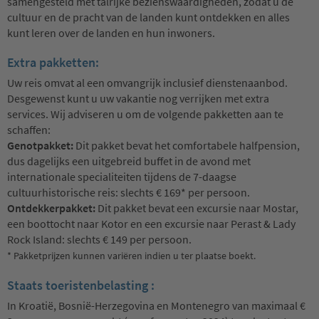
samengesteld met talrijke bezienswaardigheden, zodat u de
cultuur en de pracht van de landen kunt ontdekken en alles
kunt leren over de landen en hun inwoners.
Extra pakketten:
Uw reis omvat al een omvangrijk inclusief dienstenaanbod.
Desgewenst kunt u uw vakantie nog verrijken met extra
services. Wij adviseren u om de volgende pakketten aan te
schaffen:
Genotpakket:
Dit pakket bevat het comfortabele halfpension,
dus dagelijks een uitgebreid buffet in de avond met
internationale specialiteiten tijdens de 7-daagse
cultuurhistorische reis: slechts € 169* per persoon.
Ontdekkerpakket:
Dit pakket bevat een excursie naar Mostar,
een boottocht naar Kotor en een excursie naar Perast & Lady
Rock Island: slechts € 149 per persoon.
* Pakketprijzen kunnen variëren indien u ter plaatse boekt.
Staats toeristenbelasting :
In Kroatië, Bosnië-Herzegovina en Montenegro van maximaal €