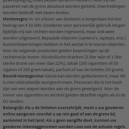
passeren van de grens absoluut worden gemeld. Overtredingen
worden bestraft met zware boetes.
Montenegro:
In- en uitvoer van deviezen is toegestaan tot een
bedrag van € 10.000. Goederen voor persoonlijk gebruik mogen
tijdelijk vrij van rechten worden ingevoerd, maar ook weer
worden uitgevoerd. Bepaalde objecten (camera‘s, laptops, enz.)
kunnenbeperkingen hebben in het aantal in te voeren objecten.
Voor de volgende producten gelden beperkingen op de
rechtenvrije invoer: Alcoholische dranken (2 liter wijn of 1 liter
sterke drank van meer dan 22%), tabak (200 sigaretten of 50
sigaren of 250 gram tabak), parfum of eau de toilette (50 gram).
Bosnië-Herzegovina:
Valuta kan worden gedeclareerd, maar dit
is niet uitdrukkelijk voorgeschreven. Personen die in het bezit
zijn van een wapen worden aan de grens geweigerd. Voor de
invoer van sigaretten en alcohol gelden dezelfde regels als in de
EU-landen.
Belangrijk: Als u de limieten overschrijdt, moet u uw goederen
online aangeven voordat u op reis gaat of aan de grens bij
aankomst in het land. Als u geen aangifte doet, kunnen uw
goederen inbeslaggenomen worden Lees ook de actuele regels