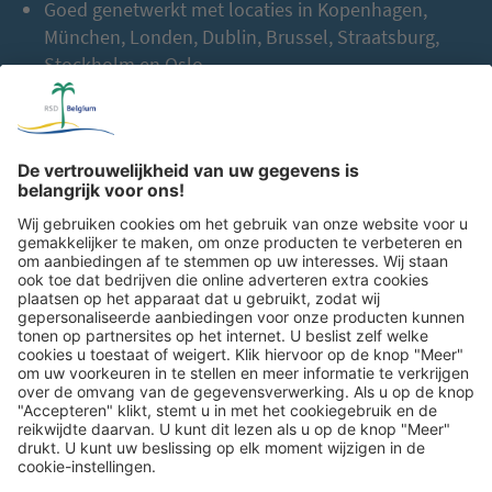
Goed genetwerkt met locaties in Kopenhagen,
München, Londen, Dublin, Brussel, Straatsburg,
Stockholm en Oslo
Meer dan
2.000 samenwerkingspartners
in heel
Europa
Tot nu toe:
2,5 miljoen gasten