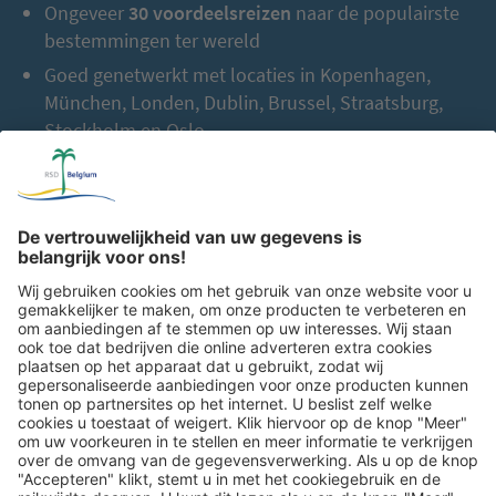
Ongeveer
30 voordeelsreizen
naar de populairste
bestemmingen ter wereld
Goed genetwerkt met locaties in Kopenhagen,
München, Londen, Dublin, Brussel, Straatsburg,
Stockholm en Oslo
Meer dan
2.000 samenwerkingspartners
in heel
Europa
Tot nu toe:
2,5 miljoen gasten