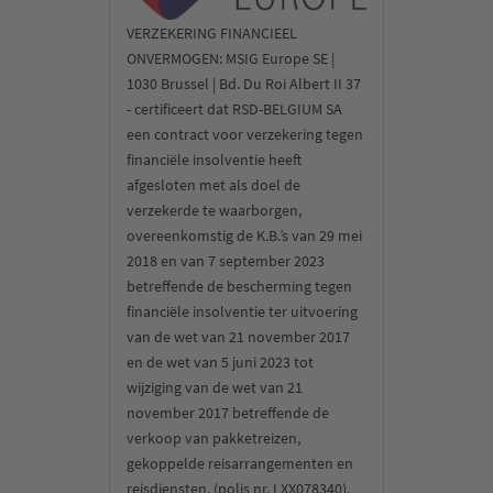
VERZEKERING FINANCIEEL
ONVERMOGEN: MSIG Europe SE |
1030 Brussel | Bd. Du Roi Albert II 37
- certificeert dat RSD-BELGIUM SA
een contract voor verzekering tegen
financiële insolventie heeft
afgesloten met als doel de
verzekerde te waarborgen,
overeenkomstig de K.B.’s van 29 mei
2018 en van 7 september 2023
betreffende de bescherming tegen
financiële insolventie ter uitvoering
van de wet van 21 november 2017
en de wet van 5 juni 2023 tot
wijziging van de wet van 21
november 2017 betreffende de
verkoop van pakketreizen,
gekoppelde reisarrangementen en
reisdiensten. (polis nr. LXX078340).